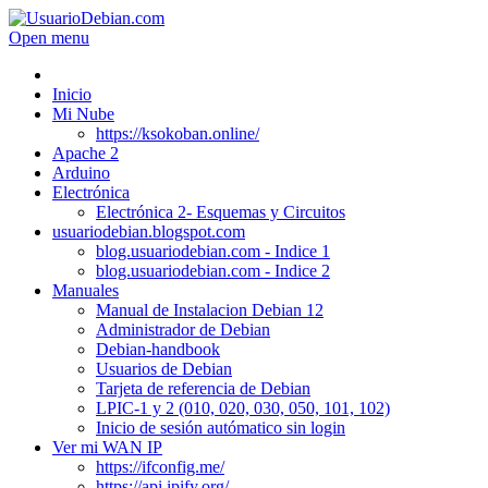
Open menu
Inicio
Mi Nube
https://ksokoban.online/
Apache 2
Arduino
Electrónica
Electrónica 2- Esquemas y Circuitos
usuariodebian.blogspot.com
blog.usuariodebian.com - Indice 1
blog.usuariodebian.com - Indice 2
Manuales
Manual de Instalacion Debian 12
Administrador de Debian
Debian-handbook
Usuarios de Debian
Tarjeta de referencia de Debian
LPIC-1 y 2 (010, 020, 030, 050, 101, 102)
Inicio de sesión autómatico sin login
Ver mi WAN IP
https://ifconfig.me/
https://api.ipify.org/