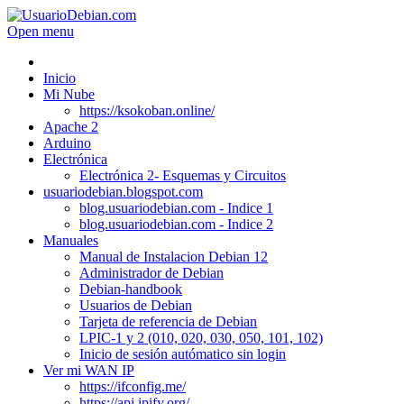
Open menu
Inicio
Mi Nube
https://ksokoban.online/
Apache 2
Arduino
Electrónica
Electrónica 2- Esquemas y Circuitos
usuariodebian.blogspot.com
blog.usuariodebian.com - Indice 1
blog.usuariodebian.com - Indice 2
Manuales
Manual de Instalacion Debian 12
Administrador de Debian
Debian-handbook
Usuarios de Debian
Tarjeta de referencia de Debian
LPIC-1 y 2 (010, 020, 030, 050, 101, 102)
Inicio de sesión autómatico sin login
Ver mi WAN IP
https://ifconfig.me/
https://api.ipify.org/