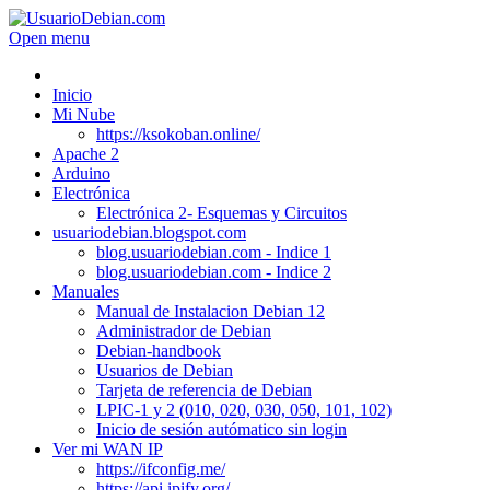
Open menu
Inicio
Mi Nube
https://ksokoban.online/
Apache 2
Arduino
Electrónica
Electrónica 2- Esquemas y Circuitos
usuariodebian.blogspot.com
blog.usuariodebian.com - Indice 1
blog.usuariodebian.com - Indice 2
Manuales
Manual de Instalacion Debian 12
Administrador de Debian
Debian-handbook
Usuarios de Debian
Tarjeta de referencia de Debian
LPIC-1 y 2 (010, 020, 030, 050, 101, 102)
Inicio de sesión autómatico sin login
Ver mi WAN IP
https://ifconfig.me/
https://api.ipify.org/